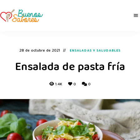
Buenos
derretidosPorLaComida
Sabores
28 de octubre de 2021
ENSALADAS Y SALUDABLES
Ensalada de pasta fría
1.4K
0
0