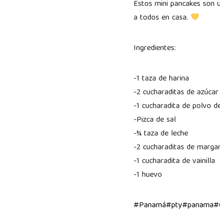
Estos mini pancakes son u
a todos en casa.
Ingredientes:
-1 taza de harina
-2 cucharaditas de azúcar
-1 cucharadita de polvo d
-Pizca de sal
-¾ taza de leche
-2 cucharaditas de marga
-1 cucharadita de vainilla
-1 huevo
#Panamá
#pty
#panama
#