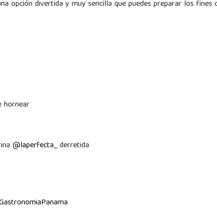
na opción divertida y muy sencilla que puedes preparar los fines 
e hornear
rina
@laperfecta_
derretida
GastronomiaPanama