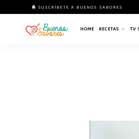
SUSCRÍBETE A BUENOS SABORES
HOME
RECETAS
TV
Buenos
#derretidosPorLaComida
Sabores