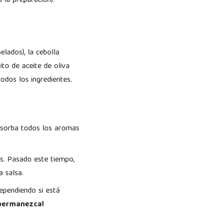
a la preparación).
elados), la cebolla
ito de aceite de oliva
odos los ingredientes.
absorba todos los aromas
os. Pasado este tiempo,
a salsa.
pendiendo si está
a permanezca!