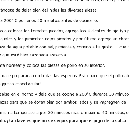
entero (puedes dejarlo descongelando en la nevera, un día previo 
ándote de dejar bien definidas las diversas piezas.
 a 200° C por unos 20 minutos, antes de cocinarlo.
s a colocar los tomates picados, agrega los 4 dientes de ajo (ya p
iguales y los pimientos rojos picados y por último agrega un chorr
taza de agua potable con sal, pimienta y comino a tu gusto. Licua t
e que esté bien sazonada. Reserva.
a hornear y coloca las piezas de pollo en su interior.
omate preparada con todas las especias. Esto hace que el pollo 
n ¡gusto espectacular!
 salsa en el horno y deja que se cocine a 200°C durante 30 minut
piezas para que se doren bien por ambos lados y se impregnen de l
a misma temperatura por 30 minutos más o máximo 40 minutos, de
ado
. ¡La clave es que no se seque, para que el jugo de la sals