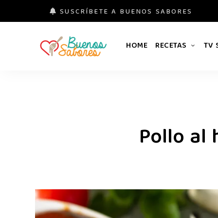
SUSCRÍBETE A BUENOS SABORES
HOME
RECETAS
TV
Buenos
#derretidosPorLaComida
Sabores
Pollo al