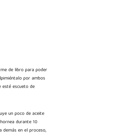
rme de libro para poder
salpimiéntalo por ambos
e esté escueto de
ibuye un poco de aceite
y hornea durante 10
a demás en el proceso,