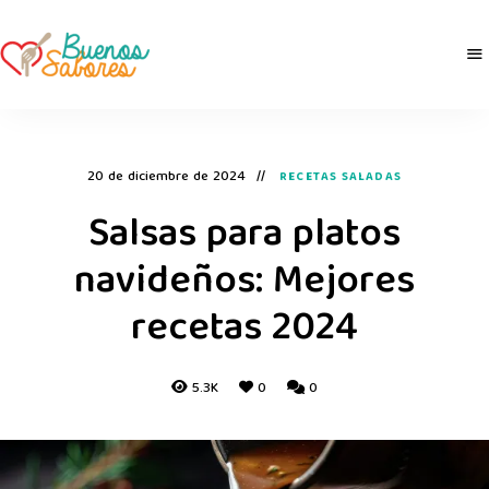
Buenos
derretidosPorLaComida
Sabores
20 de diciembre de 2024
RECETAS SALADAS
Salsas para platos
navideños: Mejores
recetas 2024
5.3K
0
0