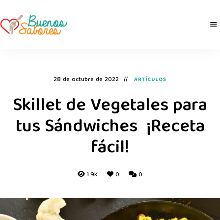
Buenos
derretidosPorLaComida
Sabores
28 de octubre de 2022
ARTÍCULOS
Skillet de Vegetales para
tus Sándwiches ¡Receta
fácil!
1.9K
0
0