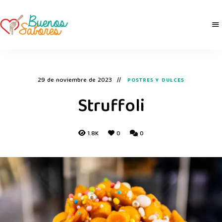
Buenos
derretidosPorLaComida
Sabores
29 de noviembre de 2023
POSTRES Y DULCES
Struffoli
1.8K
0
0