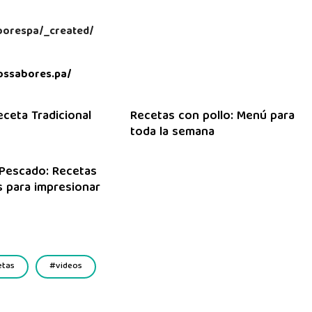
aborespa/_created/
ossabores.pa/
eceta Tradicional
Recetas con pollo: Menú para
toda la semana
Pescado: Recetas
 para impresionar
etas
videos