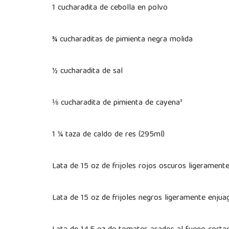
1 cucharadita de cebolla en polvo
¾ cucharaditas de pimienta negra molida
½ cucharadita de sal
⅛ cucharadita de pimienta de cayena³
1 ¼ taza de caldo de res (295ml)
Lata de 15 oz de frijoles rojos oscuros ligerament
Lata de 15 oz de frijoles negros ligeramente enjua