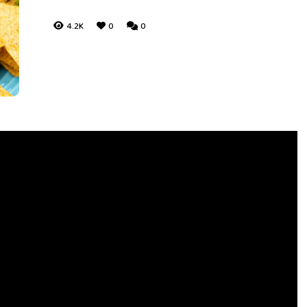
4.2K
0
0