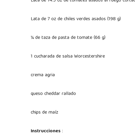
Lata de 14.5 oz de tomates asados ​​al fuego cortado
Lata de 7 oz de chiles verdes asados ​​(198 g)
¼ de taza de pasta de tomate (66 g)
1 cucharada de salsa Worcestershire
crema agria
queso cheddar rallado
chips de maíz
Instrucciones
: