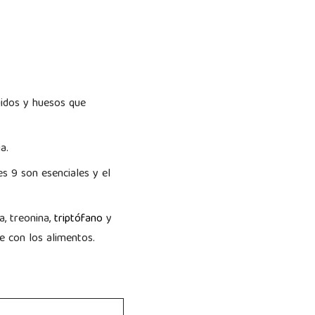
jidos y huesos que
a.
s 9 son esenciales y el
na, treonina,
triptófano
y
e con los alimentos.