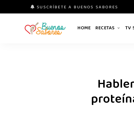
SUSCRÍBETE A BUENOS SABORES
HOME
RECETAS
TV
Buenos
#derretidosPorLaComida
Sabores
Hablem
proteín