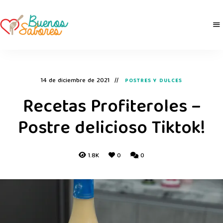
Buenos
derretidosPorLaComida
Sabores
14 de diciembre de 2021
POSTRES Y DULCES
Recetas Profiteroles –
Postre delicioso Tiktok!
1.8K
0
0