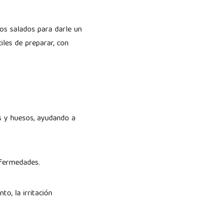
llos salados para darle un
les de preparar, con
s y huesos, ayudando a
enfermedades.
o, la irritación