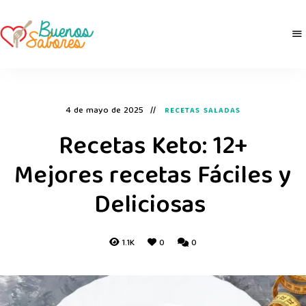
Buenos
derretidosPorLaComida
Sabores
4 de mayo de 2025
RECETAS SALADAS
Recetas Keto: 12+
Mejores recetas Fáciles y
Deliciosas
1.1K
0
0