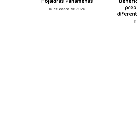
icios en
Hojaldras Panameñas
Benefic
prep
16 de enero de 2026
diferen
3
1