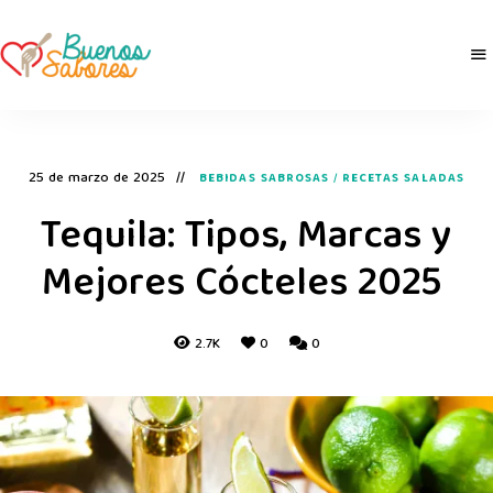
Buenos
derretidosPorLaComida
Sabores
25 de marzo de 2025
BEBIDAS SABROSAS
/
RECETAS SALADAS
Tequila: Tipos, Marcas y
Mejores Cócteles 2025
2.7K
0
0