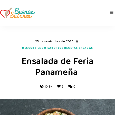
Buenos
derretidosPorLaComida
Sabores
25 de noviembre de 2025
DESCUBRIENDO SABORES
/
RECETAS SALADAS
Ensalada de Feria
Panameña
10.8K
2
0