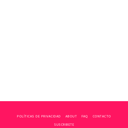
POLÍTICAS DE PRIVACIDAD
ABOUT
FAQ
CONTACTO
SUSCRIBETE