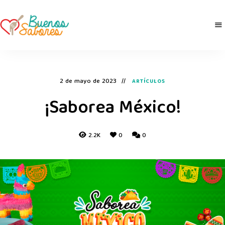
Buenos
derretidosPorLaComida
Sabores
2 de mayo de 2023
ARTÍCULOS
¡Saborea México!
2.2K
0
0