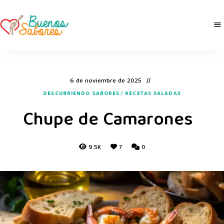
Buenos
derretidosPorLaComida
Sabores
6 de noviembre de 2025
DESCUBRIENDO SABORES
/
RECETAS SALADAS
Chupe de Camarones
9.5K
7
0